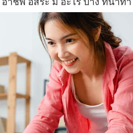
อาชีพ อิสระ มี อะไร บ้าง ที่น่าทำ