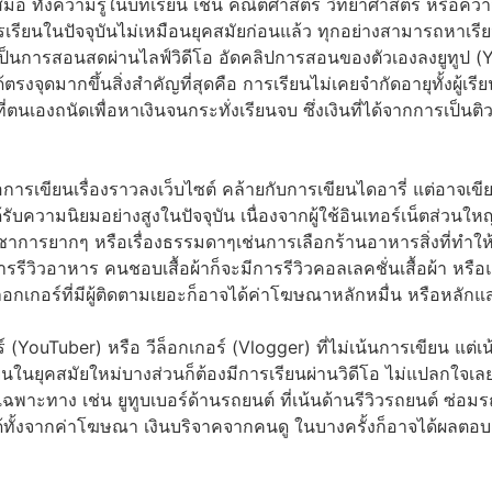
เสมอ ทั้งความรู้ในบทเรียน เช่น คณิตศาสตร์ วิทยาศาสตร์ หรือคว
ียนในปัจจุบันไม่เหมือนยุคสมัยก่อนแล้ว ทุกอย่างสามารถหาเรี
เป็นการสอนสดผ่านไลฟ์วิดีโอ อัดคลิปการสอนของตัวเองลงยูทูป (
จุดมากขึ้นสิ่งสำคัญที่สุดคือ การเรียนไม่เคยจำกัดอายุทั้งผู้เรียน
ตนเองถนัดเพื่อหาเงินจนกระทั่งเรียนจบ ซึ่งเงินที่ได้จากการเป็
การเขียนเรื่องราวลงเว็บไซต์ คล้ายกับการเขียนไดอารี่ แต่อาจเข
็อกได้รับความนิยมอย่างสูงในปัจจุบัน เนื่องจากผู้ใช้อินเทอร์เน็ตส
องวิชาการยากๆ หรือเรื่องธรรมดาๆเช่นการเลือกร้านอาหารสิ่งที่ท
้นการรีวิวอาหาร คนชอบเสื้อผ้าก็จะมีการรีวิวคอลเลคชั่นเสื้อผ้า หร
กเกอร์ที่มีผู้ติดตามเยอะก็อาจได้ค่าโฆษณาหลักหมื่น หรือหลักแส
์ ​(YouTuber) หรือ วีล็อกเกอร์ (Vlogger) ที่ไม่เน้นการเขียน แต่เ
นในยุคสมัยใหม่บางส่วนก็ต้องมีการเรียนผ่านวิดีโอ ไม่แปลกใจเลยท
ฉพาะทาง เช่น ยูทูบเบอร์ด้านรถยนต์ ที่เน้นด้านรีวิวรถยนต์ ซ่อ
าได้ทั้งจากค่าโฆษณา เงินบริจาคจากคนดู ในบางครั้งก็อาจได้ผลตอ